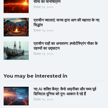
सीमा का मानचित्रण
दिसंबर १४, २०२५
प्राचीन ज्वालाएं: मानव द्वारा आग की महारत के नए
सिद्धांत
दिसंबर १४, २०२५
प्राचीन राहों का अनावरण: ह्जोर्टस्प्रिंग नौका के
रहस्यों का उद्घाटन
दिसंबर १३, २०२५
You may be interested in
नए AI शक्ति केंद्र: कैसे अफ्रीका और मध्य पूर्व
डिजिटल दुनिया को पुनः आकार दे रहे हैं
दिसंबर १६, २०२५