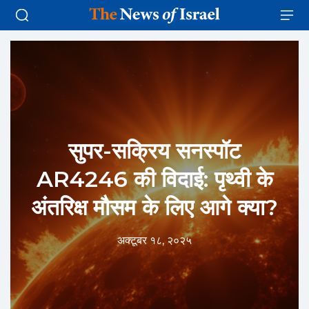
सुपर-सक्रिय सनस्पॉट
AR4246 की विदाई: पृथ्वी के
अंतरिक्ष मौसम के लिए आगे क्या?
अक्टूबर १८, २०२५