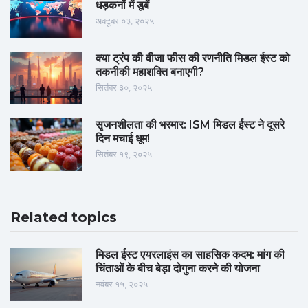
धड़कनों में डूबें
अक्टूबर ०३, २०२५
क्या ट्रंप की वीजा फीस की रणनीति मिडल ईस्ट को
तकनीकी महाशक्ति बनाएगी?
सितंबर ३०, २०२५
सृजनशीलता की भरमार: ISM मिडल ईस्ट ने दूसरे
दिन मचाई धूम!
सितंबर १९, २०२५
Related topics
मिडल ईस्ट एयरलाइंस का साहसिक कदम: मांग की
चिंताओं के बीच बेड़ा दोगुना करने की योजना
नवंबर १५, २०२५