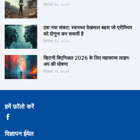
दिसंबर १६, २०२५
एक नया संकट: स्वास्थ्य देखभाल बहस जो प्रीमियम
को दोगुना कर सकती है
दिसंबर १६, २०२५
व्हिटनी बिएनिअल 2026 के लिए महाकाव्य लाइन-
अप की घोषणा
दिसंबर १६, २०२५
हमें फ़ॉलो करें
विज्ञापन ईमेल