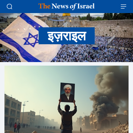
इज़राइल