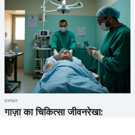
इज़राइल
गाज़ा का चिकित्सा जीवनरेखा:
संघर्षविराम के बावजूद घुटन
दिसंबर ०८, २०२५