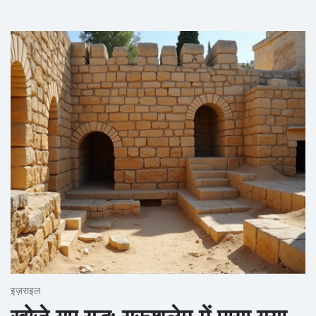
इज़राइल