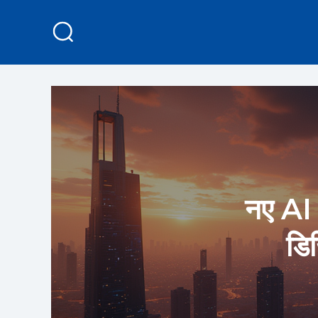
नए AI श
डिज