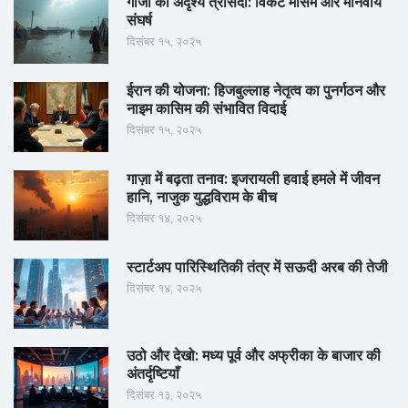
गाजा की अदृश्य त्रासदी: विकट मौसम और मानवीय
संघर्ष
दिसंबर १५, २०२५
ईरान की योजना: हिजबुल्लाह नेतृत्व का पुनर्गठन और
नाइम कासिम की संभावित विदाई
दिसंबर १५, २०२५
गाज़ा में बढ़ता तनाव: इजरायली हवाई हमले में जीवन
हानि, नाजुक युद्धविराम के बीच
दिसंबर १४, २०२५
स्टार्टअप पारिस्थितिकी तंत्र में सऊदी अरब की तेजी
दिसंबर १४, २०२५
उठो और देखो: मध्य पूर्व और अफ्रीका के बाजार की
अंतर्दृष्टियाँ
दिसंबर १३, २०२५