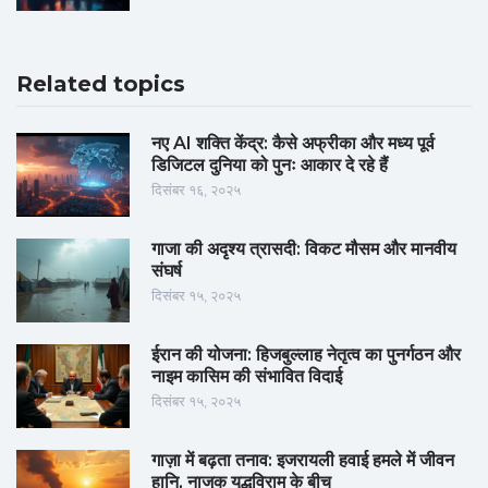
Related topics
नए AI शक्ति केंद्र: कैसे अफ्रीका और मध्य पूर्व
डिजिटल दुनिया को पुनः आकार दे रहे हैं
दिसंबर १६, २०२५
गाजा की अदृश्य त्रासदी: विकट मौसम और मानवीय
संघर्ष
दिसंबर १५, २०२५
ईरान की योजना: हिजबुल्लाह नेतृत्व का पुनर्गठन और
नाइम कासिम की संभावित विदाई
दिसंबर १५, २०२५
गाज़ा में बढ़ता तनाव: इजरायली हवाई हमले में जीवन
हानि, नाजुक युद्धविराम के बीच