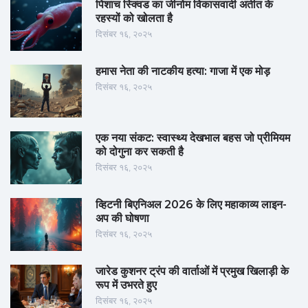
पिशाच स्क्विड का जीनोम विकासवादी अतीत के
रहस्यों को खोलता है
दिसंबर १६, २०२५
हमास नेता की नाटकीय हत्या: गाजा में एक मोड़
दिसंबर १६, २०२५
एक नया संकट: स्वास्थ्य देखभाल बहस जो प्रीमियम
को दोगुना कर सकती है
दिसंबर १६, २०२५
व्हिटनी बिएनिअल 2026 के लिए महाकाव्य लाइन-
अप की घोषणा
दिसंबर १६, २०२५
जारेड कुशनर ट्रंप की वार्ताओं में प्रमुख खिलाड़ी के
रूप में उभरते हुए
दिसंबर १६, २०२५