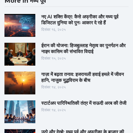
More in मध्य पूर्व
नए AI शक्ति केंद्र: कैसे अफ्रीका और मध्य पूर्व
डिजिटल दुनिया को पुनः आकार दे रहे हैं
दिसंबर १६, २०२५
ईरान की योजना: हिजबुल्लाह नेतृत्व का पुनर्गठन और
नाइम कासिम की संभावित विदाई
दिसंबर १५, २०२५
गाज़ा में बढ़ता तनाव: इजरायली हवाई हमले में जीवन
हानि, नाजुक युद्धविराम के बीच
दिसंबर १४, २०२५
स्टार्टअप पारिस्थितिकी तंत्र में सऊदी अरब की तेजी
दिसंबर १४, २०२५
उठो और देखो: मध्य पूर्व और अफ्रीका के बाजार की