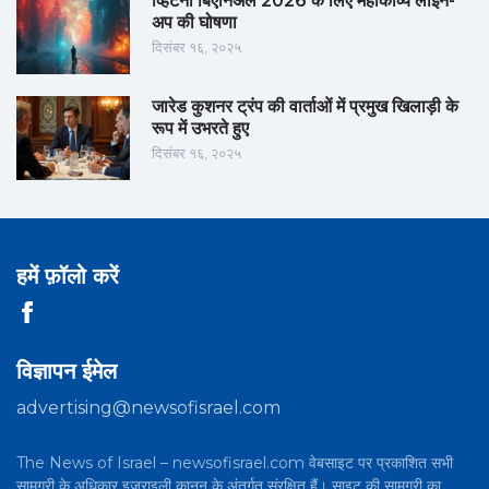
व्हिटनी बिएनिअल 2026 के लिए महाकाव्य लाइन-
अप की घोषणा
दिसंबर १६, २०२५
जारेड कुशनर ट्रंप की वार्ताओं में प्रमुख खिलाड़ी के
रूप में उभरते हुए
दिसंबर १६, २०२५
हमें फ़ॉलो करें
विज्ञापन ईमेल
advertising@newsofisrael.com
The News of Israel – newsofisrael.com वेबसाइट पर प्रकाशित सभी
सामग्री के अधिकार इज़राइली कानून के अंतर्गत संरक्षित हैं। साइट की सामग्री का