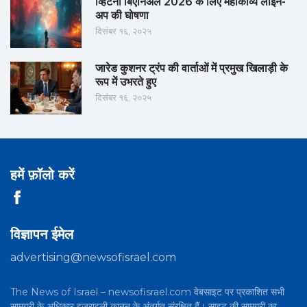
व्हिटनी बिएनिअल 2026 के लिए महाकाव्य लाइन-
अप की घोषणा
दिसंबर १६, २०२५
जारेड कुशनर ट्रंप की वार्ताओं में प्रमुख खिलाड़ी के
रूप में उभरते हुए
दिसंबर १६, २०२५
हमें फ़ॉलो करें
विज्ञापन ईमेल
advertising@newsofisrael.com
The News of Israel – newsofisrael.com वेबसाइट पर प्रकाशित सभी
सामग्री के अधिकार इज़राइली कानून के अंतर्गत संरक्षित हैं। साइट की सामग्री का