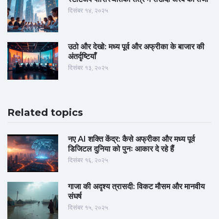
दिसंबर १४, २०२५
उठो और देखो: मध्य पूर्व और अफ्रीका के बाजार की
अंतर्दृष्टियाँ
दिसंबर १३, २०२५
Related topics
नए AI शक्ति केंद्र: कैसे अफ्रीका और मध्य पूर्व
डिजिटल दुनिया को पुनः आकार दे रहे हैं
दिसंबर १६, २०२५
गाजा की अदृश्य त्रासदी: विकट मौसम और मानवीय
संघर्ष
दिसंबर १५, २०२५