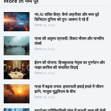
More in मध्य पूर्व
नए AI शक्ति केंद्र: कैसे अफ्रीका और मध्य पूर्व
डिजिटल दुनिया को पुनः आकार दे रहे हैं
दिसंबर १६, २०२५
गाजा की अदृश्य त्रासदी: विकट मौसम और मानवीय
संघर्ष
दिसंबर १५, २०२५
ईरान की योजना: हिजबुल्लाह नेतृत्व का पुनर्गठन और
नाइम कासिम की संभावित विदाई
दिसंबर १५, २०२५
गाज़ा में बढ़ता तनाव: इजरायली हवाई हमले में जीवन
हानि, नाजुक युद्धविराम के बीच
दिसंबर १४, २०२५
स्टार्टअप पारिस्थितिकी तंत्र में सऊदी अरब की तेजी