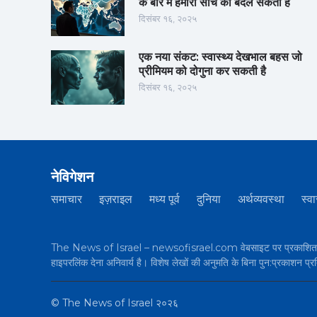
के बारे में हमारी सोच को बदल सकता है
दिसंबर १६, २०२५
एक नया संकट: स्वास्थ्य देखभाल बहस जो
प्रीमियम को दोगुना कर सकती है
दिसंबर १६, २०२५
नेविगेशन
समाचार
इज़राइल
मध्य पूर्व
दुनिया
अर्थव्यवस्था
स्वा
The News of Israel – newsofisrael.com वेबसाइट पर प्रकाशित सभी 
हाइपरलिंक देना अनिवार्य है। विशेष लेखों की अनुमति के बिना पुन:प्रकाशन प्र
©
The News of Israel
२०२६