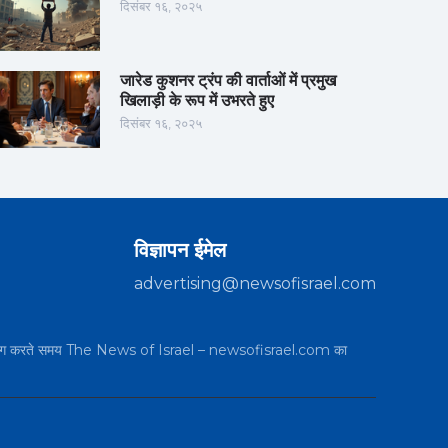
दिसंबर १६, २०२५
जारेड कुशनर ट्रंप की वार्ताओं में प्रमुख
खिलाड़ी के रूप में उभरते हुए
दिसंबर १६, २०२५
विज्ञापन ईमेल
advertising@newsofisrael.com
का उपयोग करते समय The News of Israel – newsofisrael.com का