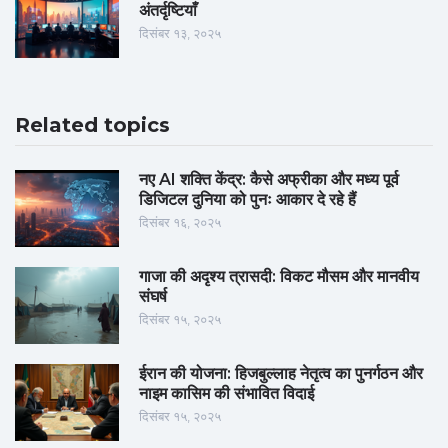
अंतर्दृष्टियाँ
दिसंबर १३, २०२५
Related topics
नए AI शक्ति केंद्र: कैसे अफ्रीका और मध्य पूर्व
डिजिटल दुनिया को पुनः आकार दे रहे हैं
दिसंबर १६, २०२५
गाजा की अदृश्य त्रासदी: विकट मौसम और मानवीय
संघर्ष
दिसंबर १५, २०२५
ईरान की योजना: हिजबुल्लाह नेतृत्व का पुनर्गठन और
नाइम कासिम की संभावित विदाई
दिसंबर १५, २०२५