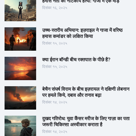
हमास नेता की नाटकीय हत्या: गाजा में एक मोड़
दिसंबर १६, २०२५
उच्च-स्तरीय अभियान: इज़राइल ने गाजा में वरिष्ठ
हमास कमांडर को लक्षित किया
दिसंबर १५, २०२५
क्या ईरान बॉन्डी बीच रक्तपात के पीछे है?
दिसंबर १५, २०२५
बेचैन संघर्ष विराम के बीच इज़रायल ने दक्षिणी लेबनान
पर हमले किये, दबाव और तनाव बढ़ा
दिसंबर १४, २०२५
दुखद गतिरोध: युवा कैंसर मरीज के लिए गाज़ा का पता
जरूरी चिकित्सा अस्वीकार कराता है
दिसंबर १४, २०२५