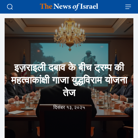
इज़राइली दबाव के बीच ट्रम्प की
महत्वाकांक्षी गाजा युद्धविराम योजना
तेज
दिसंबर १३, २०२५