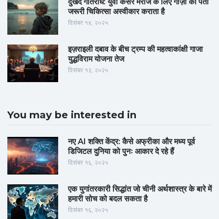
दुखद गतिरोध: युवा कैंसर मरीज के लिए गाज़ा का पता
जरूरी चिकित्सा अस्वीकार कराता है
दिसंबर १४, २०२५
इज़राइली दबाव के बीच ट्रम्प की महत्वाकांक्षी गाजा
युद्धविराम योजना तेज
दिसंबर १३, २०२५
You may be interested in
नए AI शक्ति केंद्र: कैसे अफ्रीका और मध्य पूर्व
डिजिटल दुनिया को पुनः आकार दे रहे हैं
दिसंबर १६, २०२५
एक युगांतरकारी सिद्धांत जो चीनी अर्थशास्त्र के बारे में
हमारी सोच को बदल सकता है
दिसंबर १६, २०२५