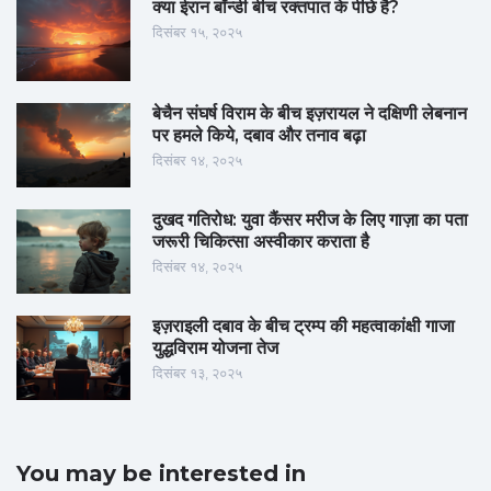
क्या ईरान बॉन्डी बीच रक्तपात के पीछे है?
दिसंबर १५, २०२५
बेचैन संघर्ष विराम के बीच इज़रायल ने दक्षिणी लेबनान
पर हमले किये, दबाव और तनाव बढ़ा
दिसंबर १४, २०२५
दुखद गतिरोध: युवा कैंसर मरीज के लिए गाज़ा का पता
जरूरी चिकित्सा अस्वीकार कराता है
दिसंबर १४, २०२५
इज़राइली दबाव के बीच ट्रम्प की महत्वाकांक्षी गाजा
युद्धविराम योजना तेज
दिसंबर १३, २०२५
You may be interested in