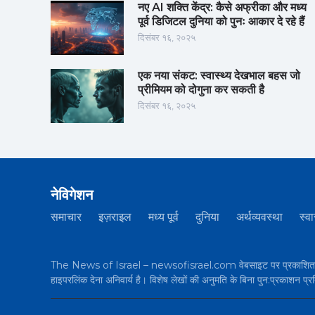
नए AI शक्ति केंद्र: कैसे अफ्रीका और मध्य
पूर्व डिजिटल दुनिया को पुनः आकार दे रहे हैं
दिसंबर १६, २०२५
एक नया संकट: स्वास्थ्य देखभाल बहस जो
प्रीमियम को दोगुना कर सकती है
दिसंबर १६, २०२५
नेविगेशन
समाचार
इज़राइल
मध्य पूर्व
दुनिया
अर्थव्यवस्था
स्वा
The News of Israel – newsofisrael.com वेबसाइट पर प्रकाशित सभी 
हाइपरलिंक देना अनिवार्य है। विशेष लेखों की अनुमति के बिना पुन:प्रकाशन प्र