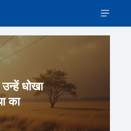
उन्हें धोखा
था का