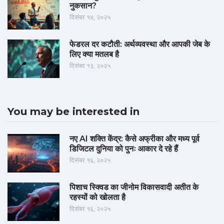
नुकसान?
दिसंबर १४, २०२५
फेडरल दर कटौती: अर्थव्यवस्था और आपकी जेब के
लिए क्या मतलब है
दिसंबर १३, २०२५
You may be interested in
नए AI शक्ति केंद्र: कैसे अफ्रीका और मध्य पूर्व
डिजिटल दुनिया को पुनः आकार दे रहे हैं
दिसंबर १६, २०२५
पिशाच स्क्विड का जीनोम विकासवादी अतीत के
रहस्यों को खोलता है
दिसंबर १६, २०२५