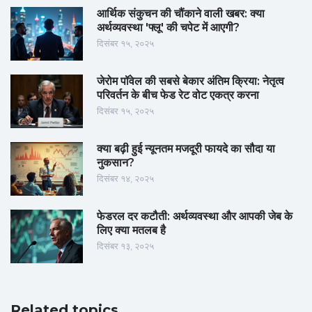
आर्थिक संकुचन की चौंकाने वाली खबर: क्या
अर्थव्यवस्था 'फ्लू' की चपेट में आएगी?
दिसंबर १५, २०२५
जेरोम पॉवेल की सबसे बेकार अंतिम क्रिया: नेतृत्व
परिवर्तन के बीच फेड रेट वोट एकत्र करना
दिसंबर १५, २०२५
क्या बढ़ी हुई न्यूनतम मजदूरी फायदे का सौदा या
नुकसान?
दिसंबर १४, २०२५
फेडरल दर कटौती: अर्थव्यवस्था और आपकी जेब के
लिए क्या मतलब है
दिसंबर १३, २०२५
Related topics