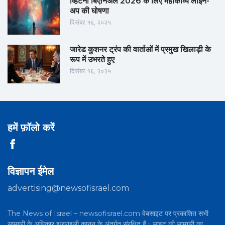
व्हिटनी बिएनिअल 2026 के लिए महाकाव्य लाइन-
अप की घोषणा
दिसंबर १६, २०२५
जारेड कुशनर ट्रंप की वार्ताओं में प्रमुख खिलाड़ी के
रूप में उभरते हुए
दिसंबर १६, २०२५
हमें फ़ॉलो करें
विज्ञापन ईमेल
advertising@newsofisrael.com
The News of Israel – newsofisrael.com वेबसाइट पर प्रकाशित सभी
सामग्री के अधिकार इज़राइली कानून के अंतर्गत संरक्षित हैं। साइट की सामग्री का