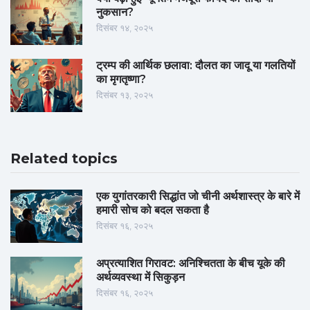
नुकसान?
दिसंबर १४, २०२५
ट्रम्प की आर्थिक छलावा: दौलत का जादू या गलतियों
का मृगतृष्णा?
दिसंबर १३, २०२५
Related topics
एक युगांतरकारी सिद्धांत जो चीनी अर्थशास्त्र के बारे में
हमारी सोच को बदल सकता है
दिसंबर १६, २०२५
अप्रत्याशित गिरावट: अनिश्चितता के बीच यूके की
अर्थव्यवस्था में सिकुड़न
दिसंबर १६, २०२५