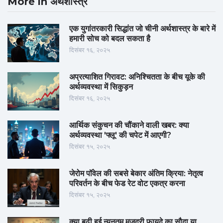
More in अर्थशास्त्र
एक युगांतरकारी सिद्धांत जो चीनी अर्थशास्त्र के बारे में
हमारी सोच को बदल सकता है
दिसंबर १६, २०२५
अप्रत्याशित गिरावट: अनिश्चितता के बीच यूके की
अर्थव्यवस्था में सिकुड़न
दिसंबर १६, २०२५
आर्थिक संकुचन की चौंकाने वाली खबर: क्या
अर्थव्यवस्था 'फ्लू' की चपेट में आएगी?
दिसंबर १५, २०२५
जेरोम पॉवेल की सबसे बेकार अंतिम क्रिया: नेतृत्व
परिवर्तन के बीच फेड रेट वोट एकत्र करना
दिसंबर १५, २०२५
क्या बढ़ी हुई न्यूनतम मजदूरी फायदे का सौदा या