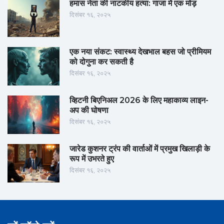
हमास नेता की नाटकीय हत्या: गाजा में एक मोड़
दिसंबर १६, २०२५
एक नया संकट: स्वास्थ्य देखभाल बहस जो प्रीमियम
को दोगुना कर सकती है
दिसंबर १६, २०२५
व्हिटनी बिएनिअल 2026 के लिए महाकाव्य लाइन-
अप की घोषणा
दिसंबर १६, २०२५
जारेड कुशनर ट्रंप की वार्ताओं में प्रमुख खिलाड़ी के
रूप में उभरते हुए
दिसंबर १६, २०२५