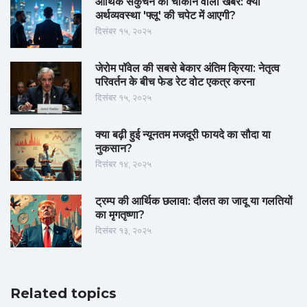
आर्थिक संकुचन की चौंकाने वाली खबर: क्या
अर्थव्यवस्था 'फ्लू' की चपेट में आएगी?
दिसंबर १५, २०२५
जेरोम पॉवेल की सबसे बेकार अंतिम क्रिया: नेतृत्व
परिवर्तन के बीच फेड रेट वोट एकत्र करना
दिसंबर १५, २०२५
क्या बढ़ी हुई न्यूनतम मजदूरी फायदे का सौदा या
नुकसान?
दिसंबर १४, २०२५
ट्रम्प की आर्थिक छलावा: दौलत का जादू या गलतियों
का मृगतृष्णा?
दिसंबर १३, २०२५
Related topics