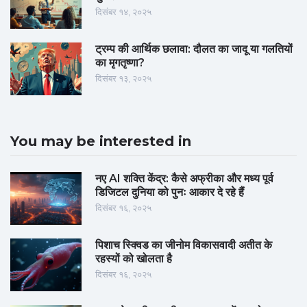
दिसंबर १४, २०२५
ट्रम्प की आर्थिक छलावा: दौलत का जादू या गलतियों
का मृगतृष्णा?
दिसंबर १३, २०२५
You may be interested in
नए AI शक्ति केंद्र: कैसे अफ्रीका और मध्य पूर्व
डिजिटल दुनिया को पुनः आकार दे रहे हैं
दिसंबर १६, २०२५
पिशाच स्क्विड का जीनोम विकासवादी अतीत के
रहस्यों को खोलता है
दिसंबर १६, २०२५