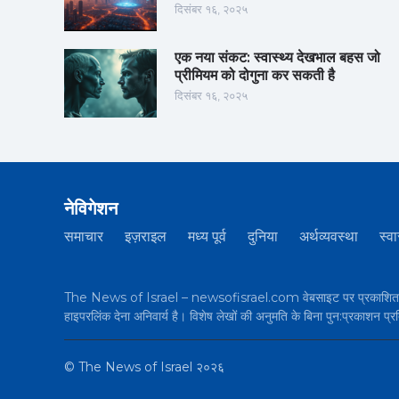
दिसंबर १६, २०२५
एक नया संकट: स्वास्थ्य देखभाल बहस जो
प्रीमियम को दोगुना कर सकती है
दिसंबर १६, २०२५
नेविगेशन
समाचार
इज़राइल
मध्य पूर्व
दुनिया
अर्थव्यवस्था
स्वा
The News of Israel – newsofisrael.com वेबसाइट पर प्रकाशित सभी 
हाइपरलिंक देना अनिवार्य है। विशेष लेखों की अनुमति के बिना पुन:प्रकाशन प्र
©
The News of Israel
२०२६