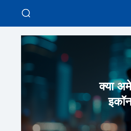
क्या अम
इकॉनम