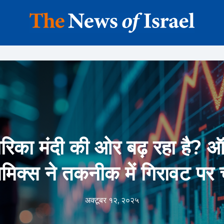
ेरिका मंदी की ओर बढ़ रहा है? ऑक
िक्स ने तकनीक में गिरावट पर 
अक्टूबर १२, २०२५