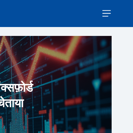
्सफ़ोर्ड
चेताया