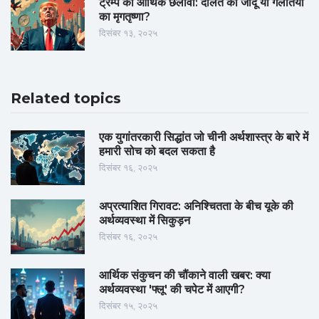
ट्रम्प की आर्थिक छलावा: दौलत का जादू या गलतियों
का मृगतृष्णा?
दिसंबर १३, २०२५
Related topics
एक युगांतरकारी सिद्धांत जो चीनी अर्थशास्त्र के बारे में
हमारी सोच को बदल सकता है
दिसंबर १६, २०२५
अप्रत्याशित गिरावट: अनिश्चितता के बीच यूके की
अर्थव्यवस्था में सिकुड़न
दिसंबर १६, २०२५
आर्थिक संकुचन की चौंकाने वाली खबर: क्या
अर्थव्यवस्था 'फ्लू' की चपेट में आएगी?
दिसंबर १५, २०२५