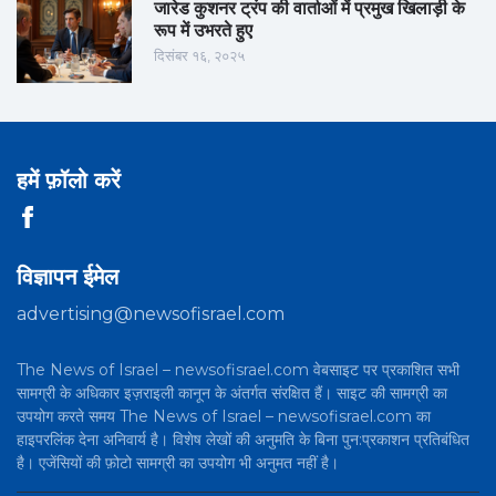
जारेड कुशनर ट्रंप की वार्ताओं में प्रमुख खिलाड़ी के
रूप में उभरते हुए
दिसंबर १६, २०२५
हमें फ़ॉलो करें
विज्ञापन ईमेल
advertising@newsofisrael.com
The News of Israel – newsofisrael.com वेबसाइट पर प्रकाशित सभी
सामग्री के अधिकार इज़राइली कानून के अंतर्गत संरक्षित हैं। साइट की सामग्री का
उपयोग करते समय The News of Israel – newsofisrael.com का
हाइपरलिंक देना अनिवार्य है। विशेष लेखों की अनुमति के बिना पुन:प्रकाशन प्रतिबंधित
है। एजेंसियों की फ़ोटो सामग्री का उपयोग भी अनुमत नहीं है।