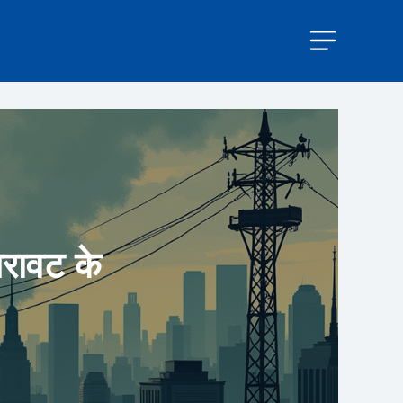
िरावट के