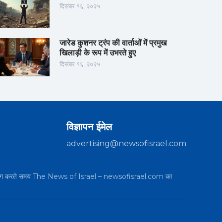
दिसंबर १६, २०२५
जारेड कुशनर ट्रंप की वार्ताओं में प्रमुख
खिलाड़ी के रूप में उभरते हुए
दिसंबर १६, २०२५
विज्ञापन ईमेल
advertising@newsofisrael.com
का उपयोग करते समय The News of Israel – newsofisrael.com का