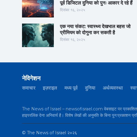
पूर्व डिजिटल दुनिया को पुनः आकार दे रहे हैं
दिसंबर १६, २०२५
एक नया संकट: स्वास्थ्य देखभाल बहस जो
प्रीमियम को दोगुना कर सकती है
दिसंबर १६, २०२५
नेविगेशन
समाचार
इज़राइल
मध्य पूर्व
दुनिया
अर्थव्यवस्था
स्वा
The News of Israel – newsofisrael.com वेबसाइट पर प्रकाशित सभी 
हाइपरलिंक देना अनिवार्य है। विशेष लेखों की अनुमति के बिना पुन:प्रकाशन प्र
©
The News of Israel
२०२६