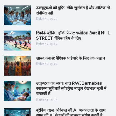
डब्ल्यूएचओ की पुष्टि: टीके सुरक्षित हैं और ऑटिज़्म से
संबंधित नहीं
दिसंबर १५, २०२५
रिकॉर्ड-ब्रेकिंग हॉकी फेस्ट: फ्लोरिडा तैयार है NHL
STREET चैंपियनशिप के लिए
दिसंबर १५, २०२५
ज़ायद अवार्ड: वैश्विक भाईचारे के लिए एक आह्वान
दिसंबर १४, २०२५
उत्कृष्टता का जश्न: सात RWJBarnabas
स्वास्थ्य सुविधाएँ सर्वश्रेष्ठ मातृत्व देखभाल सूची में
चमकती हैं
दिसंबर १४, २०२५
ब्रेकिंग न्यूज़: ओरेकल की AI असफलता के साथ
समय की AI नेताओं की मान्यता संयोग करती है