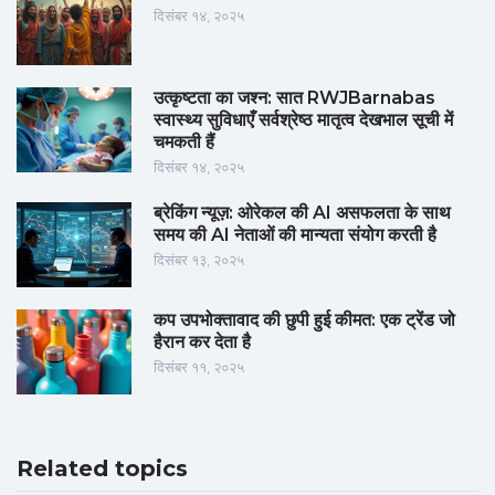
दिसंबर १४, २०२५
उत्कृष्टता का जश्न: सात RWJBarnabas
स्वास्थ्य सुविधाएँ सर्वश्रेष्ठ मातृत्व देखभाल सूची में
चमकती हैं
दिसंबर १४, २०२५
ब्रेकिंग न्यूज़: ओरेकल की AI असफलता के साथ
समय की AI नेताओं की मान्यता संयोग करती है
दिसंबर १३, २०२५
कप उपभोक्तावाद की छुपी हुई कीमत: एक ट्रेंड जो
हैरान कर देता है
दिसंबर ११, २०२५
Related topics