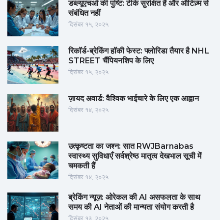
डब्ल्यूएचओ की पुष्टि: टीके सुरक्षित हैं और ऑटिज़्म से
संबंधित नहीं
दिसंबर १५, २०२५
रिकॉर्ड-ब्रेकिंग हॉकी फेस्ट: फ्लोरिडा तैयार है NHL
STREET चैंपियनशिप के लिए
दिसंबर १५, २०२५
ज़ायद अवार्ड: वैश्विक भाईचारे के लिए एक आह्वान
दिसंबर १४, २०२५
उत्कृष्टता का जश्न: सात RWJBarnabas
स्वास्थ्य सुविधाएँ सर्वश्रेष्ठ मातृत्व देखभाल सूची में
चमकती हैं
दिसंबर १४, २०२५
ब्रेकिंग न्यूज़: ओरेकल की AI असफलता के साथ
समय की AI नेताओं की मान्यता संयोग करती है
दिसंबर १३, २०२५