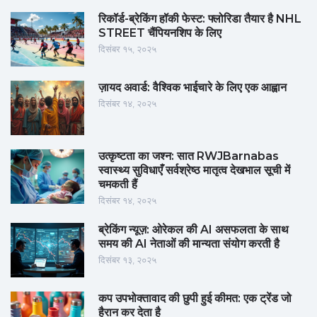
रिकॉर्ड-ब्रेकिंग हॉकी फेस्ट: फ्लोरिडा तैयार है NHL
STREET चैंपियनशिप के लिए
दिसंबर १५, २०२५
ज़ायद अवार्ड: वैश्विक भाईचारे के लिए एक आह्वान
दिसंबर १४, २०२५
उत्कृष्टता का जश्न: सात RWJBarnabas
स्वास्थ्य सुविधाएँ सर्वश्रेष्ठ मातृत्व देखभाल सूची में
चमकती हैं
दिसंबर १४, २०२५
ब्रेकिंग न्यूज़: ओरेकल की AI असफलता के साथ
समय की AI नेताओं की मान्यता संयोग करती है
दिसंबर १३, २०२५
कप उपभोक्तावाद की छुपी हुई कीमत: एक ट्रेंड जो
हैरान कर देता है