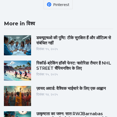
Pinterest
More in विश्व
डब्ल्यूएचओ की पुष्टि: टीके सुरक्षित हैं और ऑटिज़्म से
संबंधित नहीं
दिसंबर १५, २०२५
रिकॉर्ड-ब्रेकिंग हॉकी फेस्ट: फ्लोरिडा तैयार है NHL
STREET चैंपियनशिप के लिए
दिसंबर १५, २०२५
ज़ायद अवार्ड: वैश्विक भाईचारे के लिए एक आह्वान
दिसंबर १४, २०२५
उत्कृष्टता का जश्न: सात RWJBarnabas