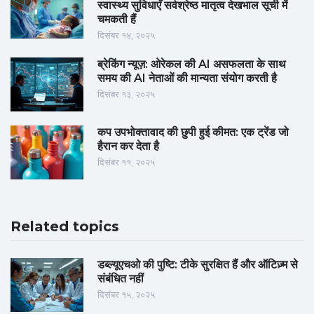
स्वास्थ्य सुविधाएँ सर्वश्रेष्ठ मातृत्व देखभाल सूची में
चमकती हैं
दिसंबर १४, २०२५
ब्रेकिंग न्यूज़: ओरेकल की AI असफलता के साथ
समय की AI नेताओं की मान्यता संयोग करती है
दिसंबर १३, २०२५
कप उपभोक्तावाद की छुपी हुई कीमत: एक ट्रेंड जो
हैरान कर देता है
दिसंबर ११, २०२५
Related topics
डब्ल्यूएचओ की पुष्टि: टीके सुरक्षित हैं और ऑटिज़्म से
संबंधित नहीं
दिसंबर १५, २०२५