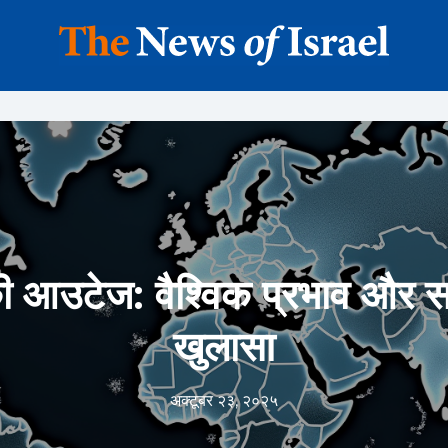
ी आउटेज: वैश्विक प्रभाव और 
खुलासा
अक्टूबर २३, २०२५