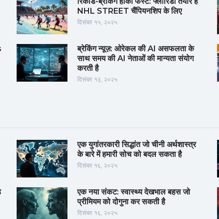
रिकॉर्ड-ब्रेकिंग हॉकी फेस्ट: फ्लोरिडा तैयार है
NHL STREET चैंपियनशिप के लिए
दिसंबर १५, २०२५
s
ब्रेकिंग न्यूज़: ओरेकल की AI असफलता के
साथ समय की AI नेताओं की मान्यता संयोग
करती है
दिसंबर १३, २०२५
एक युगांतरकारी सिद्धांत जो चीनी अर्थशास्त्र
के बारे में हमारी सोच को बदल सकता है
दिसंबर १६, २०२५
़
एक नया संकट: स्वास्थ्य देखभाल बहस जो
प्रीमियम को दोगुना कर सकती है
दिसंबर १६, २०२५