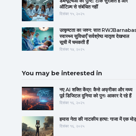
डब्ल्यूएचओ की पुष्टि: टीके सुरक्षित हैं और
ऑटिज़्म से संबंधित नहीं
दिसंबर १५, २०२५
उत्कृष्टता का जश्न: सात RWJBarnaba
स्वास्थ्य सुविधाएँ सर्वश्रेष्ठ मातृत्व देखभाल
सूची में चमकती हैं
दिसंबर १४, २०२५
You may be interested in
नए AI शक्ति केंद्र: कैसे अफ्रीका और मध्य
पूर्व डिजिटल दुनिया को पुनः आकार दे रहे हैं
दिसंबर १६, २०२५
हमास नेता की नाटकीय हत्या: गाजा में एक मोड
दिसंबर १६, २०२५