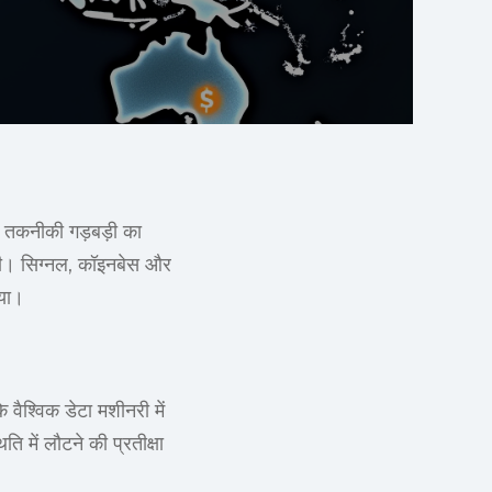
ीय तकनीकी गड़बड़ी का
ा दी। सिग्नल, कॉइनबेस और
गया।
ैश्विक डेटा मशीनरी में
ि में लौटने की प्रतीक्षा