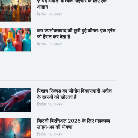
ज़ायद अवार्ड: वैश्विक भाईचारे के लिए एक
आह्वान
दिसंबर १४, २०२५
कप उपभोक्तावाद की छुपी हुई कीमत: एक ट्रेंड
जो हैरान कर देता है
दिसंबर ११, २०२५
पिशाच स्क्विड का जीनोम विकासवादी अतीत
के रहस्यों को खोलता है
दिसंबर १६, २०२५
व्हिटनी बिएनिअल 2026 के लिए महाकाव्य
लाइन-अप की घोषणा
दिसंबर १६, २०२५