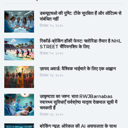
डब्ल्यूएचओ की पुष्टि: टीके सुरक्षित हैं और ऑटिज़्म से
संबंधित नहीं
दिसंबर १५, २०२५
रिकॉर्ड-ब्रेकिंग हॉकी फेस्ट: फ्लोरिडा तैयार है NHL
STREET चैंपियनशिप के लिए
दिसंबर १५, २०२५
ज़ायद अवार्ड: वैश्विक भाईचारे के लिए एक आह्वान
दिसंबर १४, २०२५
उत्कृष्टता का जश्न: सात RWJBarnabas
स्वास्थ्य सुविधाएँ सर्वश्रेष्ठ मातृत्व देखभाल सूची में
चमकती हैं
दिसंबर १४, २०२५
ब्रेकिंग न्यूज़: ओरेकल की AI असफलता के साथ