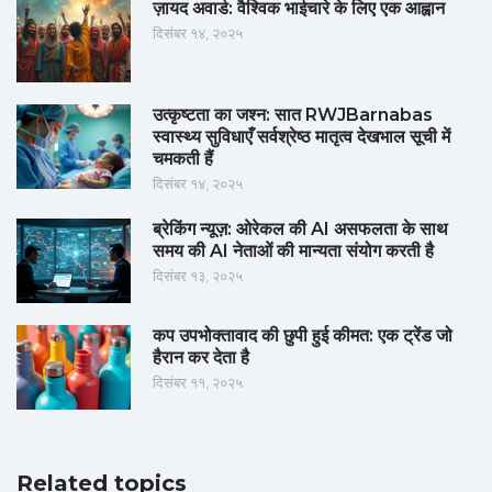
ज़ायद अवार्ड: वैश्विक भाईचारे के लिए एक आह्वान
दिसंबर १४, २०२५
उत्कृष्टता का जश्न: सात RWJBarnabas
स्वास्थ्य सुविधाएँ सर्वश्रेष्ठ मातृत्व देखभाल सूची में
चमकती हैं
दिसंबर १४, २०२५
ब्रेकिंग न्यूज़: ओरेकल की AI असफलता के साथ
समय की AI नेताओं की मान्यता संयोग करती है
दिसंबर १३, २०२५
कप उपभोक्तावाद की छुपी हुई कीमत: एक ट्रेंड जो
हैरान कर देता है
दिसंबर ११, २०२५
Related topics