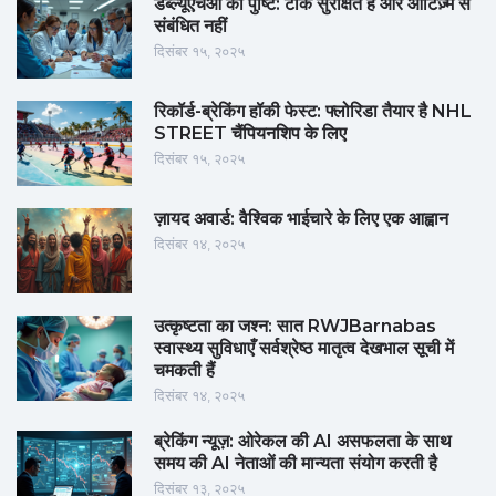
डब्ल्यूएचओ की पुष्टि: टीके सुरक्षित हैं और ऑटिज़्म से
संबंधित नहीं
दिसंबर १५, २०२५
रिकॉर्ड-ब्रेकिंग हॉकी फेस्ट: फ्लोरिडा तैयार है NHL
STREET चैंपियनशिप के लिए
दिसंबर १५, २०२५
ज़ायद अवार्ड: वैश्विक भाईचारे के लिए एक आह्वान
दिसंबर १४, २०२५
उत्कृष्टता का जश्न: सात RWJBarnabas
स्वास्थ्य सुविधाएँ सर्वश्रेष्ठ मातृत्व देखभाल सूची में
चमकती हैं
दिसंबर १४, २०२५
ब्रेकिंग न्यूज़: ओरेकल की AI असफलता के साथ
समय की AI नेताओं की मान्यता संयोग करती है
दिसंबर १३, २०२५