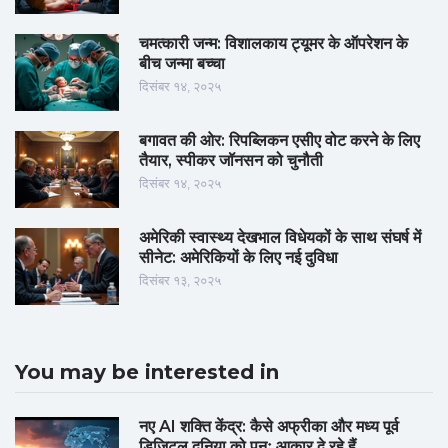
चमत्कारी जन्म: विशालकाय ट्यूमर के ऑपरेशन के
बीच जन्मा बच्चा
दिसंबर १४, २०२५
बगावत की ओर: रिपब्लिकन एसीए वोट करने के लिए
तैयार, स्पीकर जॉनसन को चुनौती
दिसंबर १४, २०२५
अमेरिकी स्वास्थ्य देखभाल विधेयकों के साथ संघर्ष में
सीनेट: अमेरिकियों के लिए नई दुविधा
दिसंबर १३, २०२५
You may be interested in
नए AI शक्ति केंद्र: कैसे अफ्रीका और मध्य पूर्व
डिजिटल दुनिया को पुनः आकार दे रहे हैं