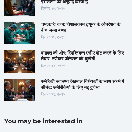
प्रशिक्षण की अगुवाई करता है
दिसंबर १५, २०२५
चमत्कारी जन्म: विशालकाय ट्यूमर के ऑपरेशन के
बीच जन्मा बच्चा
दिसंबर १४, २०२५
बगावत की ओर: रिपब्लिकन एसीए वोट करने के लिए
तैयार, स्पीकर जॉनसन को चुनौती
दिसंबर १४, २०२५
अमेरिकी स्वास्थ्य देखभाल विधेयकों के साथ संघर्ष में
सीनेट: अमेरिकियों के लिए नई दुविधा
दिसंबर १३, २०२५
You may be interested in