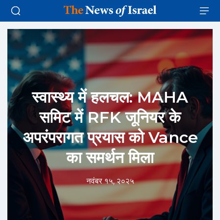
स्वास्थ्य में हलचल: MAHA
समिट में RFK जूनियर के
अपरंपरागत प्रयास को Vance
का समर्थन मिला
नवंबर १५, २०२५