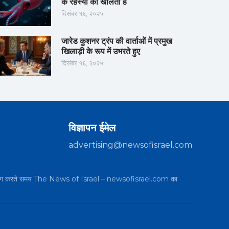
के रहस्यों को खोलता है
दिसंबर १६, २०२५
जारेड कुशनर ट्रंप की वार्ताओं में प्रमुख
खिलाड़ी के रूप में उभरते हुए
दिसंबर १६, २०२५
विज्ञापन ईमेल
advertising@newsofisrael.com
का उपयोग करते समय The News of Israel – newsofisrael.com का