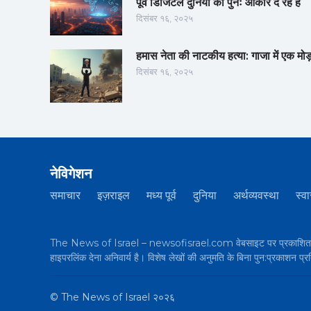
पूर्व डिजिटल दुनिया को पुनः आकार दे रहे हैं
दिसंबर १६, २०२५
हमास नेता की नाटकीय हत्या: गाजा में एक मोड
दिसंबर १६, २०२५
नेविगेशन
समाचार
इज़राइल
मध्य पूर्व
दुनिया
अर्थव्यवस्था
स्वा
The News of Israel – newsofisrael.com वेबसाइट पर प्रकाशित सभी 
हाइपरलिंक देना अनिवार्य है। विशेष लेखों की अनुमति के बिना पुन:प्रकाशन प्र
©
The News of Israel
२०२६