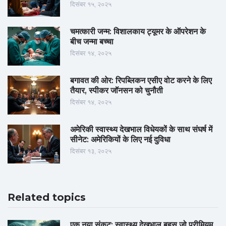
दिसंबर १५, २०२५
चमत्कारी जन्म: विशालकाय ट्यूमर के ऑपरेशन के
बीच जन्मा बच्चा
दिसंबर १४, २०२५
बगावत की ओर: रिपब्लिकन एसीए वोट करने के लिए
तैयार, स्पीकर जॉनसन को चुनौती
दिसंबर १४, २०२५
अमेरिकी स्वास्थ्य देखभाल विधेयकों के साथ संघर्ष में
सीनेट: अमेरिकियों के लिए नई दुविधा
दिसंबर १३, २०२५
Related topics
एक नया संकट: स्वास्थ्य देखभाल बहस जो प्रीमियम