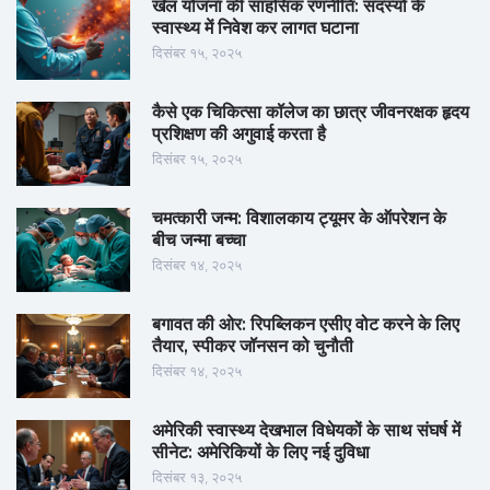
खेल योजना की साहसिक रणनीति: सदस्यों के
स्वास्थ्य में निवेश कर लागत घटाना
दिसंबर १५, २०२५
कैसे एक चिकित्सा कॉलेज का छात्र जीवनरक्षक हृदय
प्रशिक्षण की अगुवाई करता है
दिसंबर १५, २०२५
चमत्कारी जन्म: विशालकाय ट्यूमर के ऑपरेशन के
बीच जन्मा बच्चा
दिसंबर १४, २०२५
बगावत की ओर: रिपब्लिकन एसीए वोट करने के लिए
तैयार, स्पीकर जॉनसन को चुनौती
दिसंबर १४, २०२५
अमेरिकी स्वास्थ्य देखभाल विधेयकों के साथ संघर्ष में
सीनेट: अमेरिकियों के लिए नई दुविधा
दिसंबर १३, २०२५