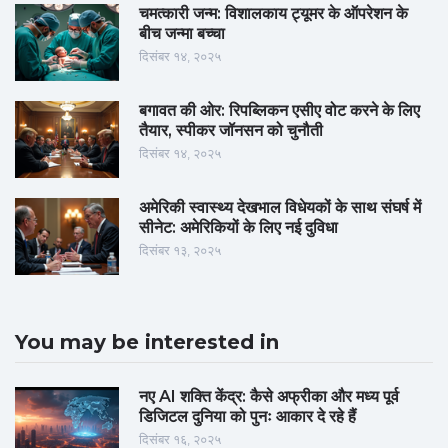
चमत्कारी जन्म: विशालकाय ट्यूमर के ऑपरेशन के
बीच जन्मा बच्चा
दिसंबर १४, २०२५
बगावत की ओर: रिपब्लिकन एसीए वोट करने के लिए
तैयार, स्पीकर जॉनसन को चुनौती
दिसंबर १४, २०२५
अमेरिकी स्वास्थ्य देखभाल विधेयकों के साथ संघर्ष में
सीनेट: अमेरिकियों के लिए नई दुविधा
दिसंबर १३, २०२५
You may be interested in
नए AI शक्ति केंद्र: कैसे अफ्रीका और मध्य पूर्व
डिजिटल दुनिया को पुनः आकार दे रहे हैं
दिसंबर १६, २०२५