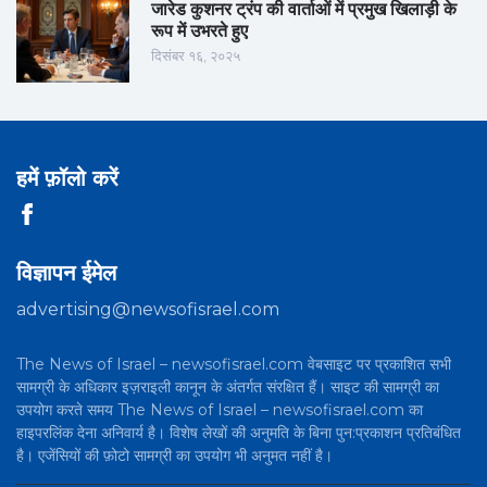
जारेड कुशनर ट्रंप की वार्ताओं में प्रमुख खिलाड़ी के
रूप में उभरते हुए
दिसंबर १६, २०२५
हमें फ़ॉलो करें
विज्ञापन ईमेल
advertising@newsofisrael.com
The News of Israel – newsofisrael.com वेबसाइट पर प्रकाशित सभी
सामग्री के अधिकार इज़राइली कानून के अंतर्गत संरक्षित हैं। साइट की सामग्री का
उपयोग करते समय The News of Israel – newsofisrael.com का
हाइपरलिंक देना अनिवार्य है। विशेष लेखों की अनुमति के बिना पुन:प्रकाशन प्रतिबंधित
है। एजेंसियों की फ़ोटो सामग्री का उपयोग भी अनुमत नहीं है।