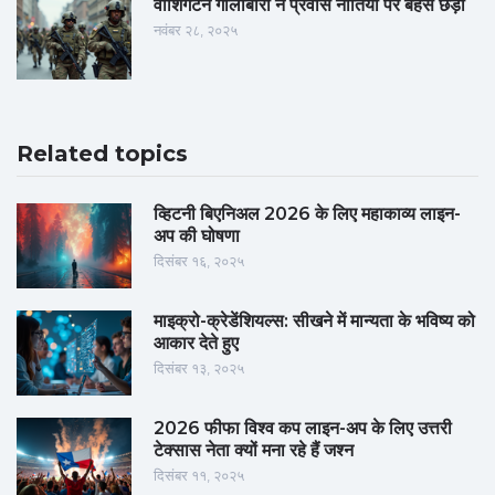
वॉशिंगटन गोलीबारी ने प्रवास नीतियों पर बहस छेड़ी
नवंबर २८, २०२५
Related topics
व्हिटनी बिएनिअल 2026 के लिए महाकाव्य लाइन-
अप की घोषणा
दिसंबर १६, २०२५
माइक्रो-क्रेडेंशियल्स: सीखने में मान्यता के भविष्य को
आकार देते हुए
दिसंबर १३, २०२५
2026 फीफा विश्व कप लाइन-अप के लिए उत्तरी
टेक्सास नेता क्यों मना रहे हैं जश्न
दिसंबर ११, २०२५