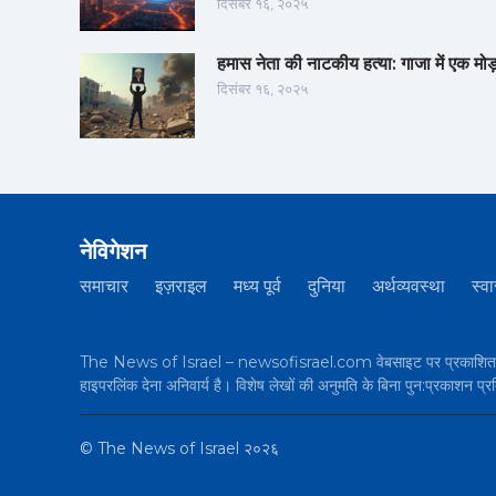
दिसंबर १६, २०२५
हमास नेता की नाटकीय हत्या: गाजा में एक मोड
दिसंबर १६, २०२५
नेविगेशन
समाचार
इज़राइल
मध्य पूर्व
दुनिया
अर्थव्यवस्था
स्वा
The News of Israel – newsofisrael.com वेबसाइट पर प्रकाशित सभी 
हाइपरलिंक देना अनिवार्य है। विशेष लेखों की अनुमति के बिना पुन:प्रकाशन प्र
©
The News of Israel
२०२६